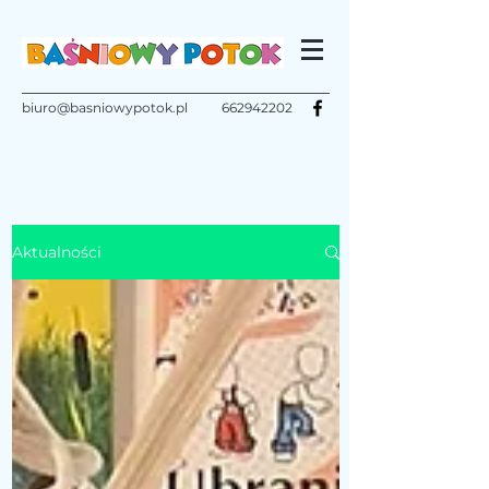
biuro@basniowypotok.pl
662942202
Aktualności